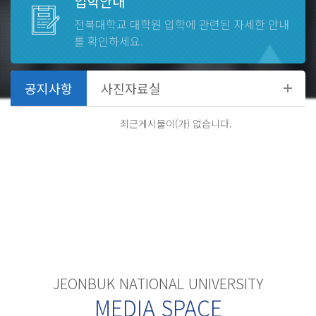
입학안내
전북대학교 대학원
입학에 관련된 자세한 안내
2026.08
27
-
08.27 ~
를 확인하세요.
제2학기 일반대학원 외국어시험
2026.08
31
-
08.31 ~
최근게시물이(가) 없습니다.
제1학기 종료, 하기휴가 종료
JEONBUK NATIONAL UNIVERSITY
MEDIA SPACE