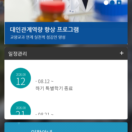
일정관리
2026.08
12
-
08.12 ~
하기 특별학기 종료
2026.08
21
-
08.21 ~
2025학년도 후기 학위수여식