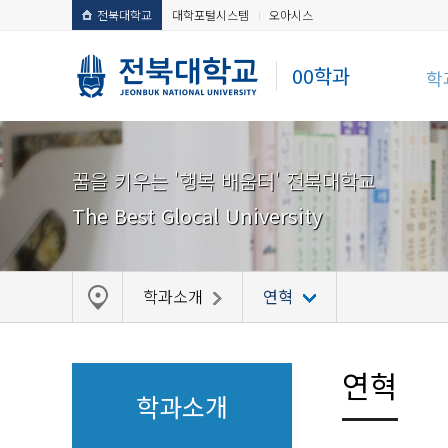
전북대학교
대학포털시스템
오아시스
00학과
학
꿈을 키우는 '행복 배움터' 전북대학교
The Best Glocal University
학과소개
연혁
연혁
학과소개