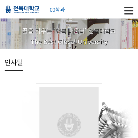
00학과
꿈을 키우는 '행복 배움터' 전북대학교
The Best Glocal University
인사말