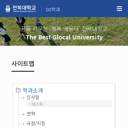
00학과
꿈을 키우는 '행복 배움터' 전북대학교
The Best Glocal University
사이트맵
학과소개
인사말
테스트
연혁
규정/지침