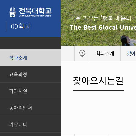
꿈을 키우는 '행복 배움터'
00학과
The Best Glocal Unive
학과소개
찾아
학과소개
교육과정
찾아오시는길
학과시설
동아리안내
커뮤니티