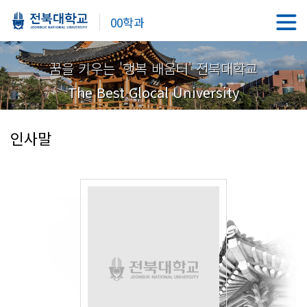
00학과
꿈을 키우는 '행복 배움터' 전북대학교
The Best Glocal University
인사말