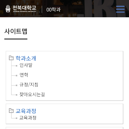
00학과
사이트맵
학과소개
인사말
연혁
규정/지침
찾아오시는길
교육과정
교육과정