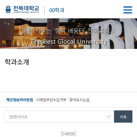
00학과
꿈을 키우는 '행복 배움터' 전북대학교
The Best Glocal University
학과소개
개인정보처리방침
이메일무단수집거부
찾아오시는길
[54896]