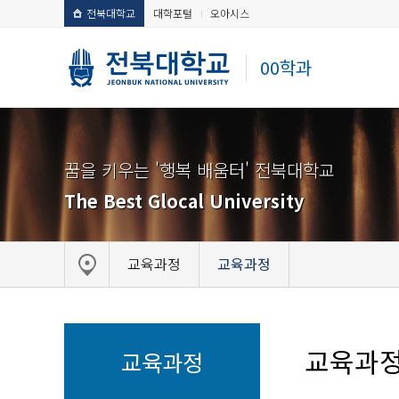
전북대학교
대학포털
오아시스
00학과
꿈을 키우는 '행복 배움터' 전북대학교
The Best Glocal University
교육과정
교육과정
교육과
교육과정