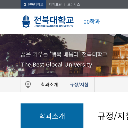
전북대학교
대학포털
오아시스
00학과
꿈을 키우는 '행복 배움터' 전북대학교
The Best Glocal University
학과소개
규정/지침
규정/지
학과소개