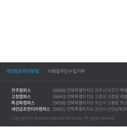
개인정보처리방침
이메일무단수집거부
전주캠퍼스
(54896) 전북특별자치도 전주시 덕진구 백제대로 5
고창캠퍼스
(56443) 전북특별자치도 고창군 고창읍 태봉로 36
특성화캠퍼스
(54596) 전북특별자치도 익산시 고봉로 79 (마동)
새만금프런티어캠퍼스
(54001) 전북특별자치도 군산시 산단남북로 177 
Copyright (c) Jeonbuk National University.
All rights reserved.