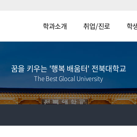
학과소개
취업/진로
학
메뉴1-1
메뉴2-1
메뉴3-
메뉴1-2
메뉴2-2
메뉴3-
꿈을 키우는 '행복 배움터' 전북대학교
The Best Glocal University