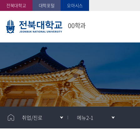
전북대학교
대학포털
오아시스
00학과
취업/진로
메뉴2-1