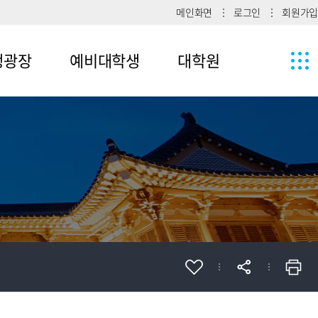
메인화면
로그인
회원가입
생광장
예비대학생
대학원
1
메뉴4-1
2
메뉴4-2
메뉴4-3