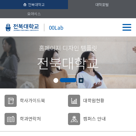
전북대학교
대학포털
오아시스
00Lab
홈페이지 디자인 템플릿
전북대학교
학사가이드북
대학원현황
학과연락처
캠퍼스 안내