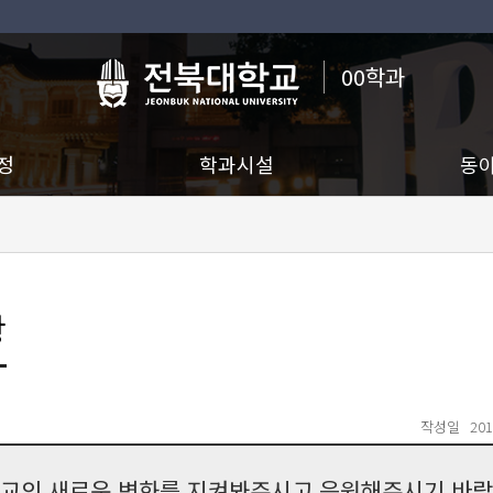
00학과
정
학과시설
동
항
작성일
201
교의 새로운 변화를 지켜봐주시고 응원해주시기 바랍