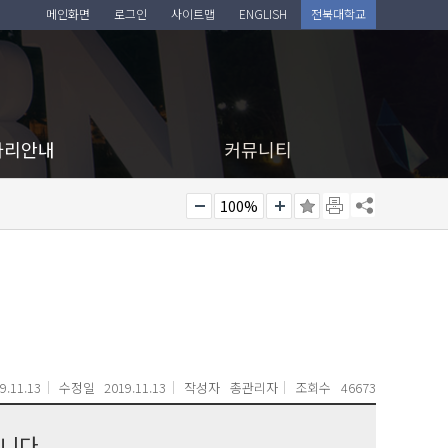
메인화면
로그인
사이트맵
ENGLISH
전북대학교
아리안내
커뮤니티
100%
9.11.13
수정일
2019.11.13
작성자
총관리자
조회수
46673
니다.