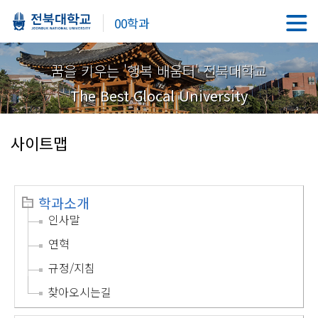
00학과
꿈을 키우는 '행복 배움터' 전북대학교
The Best Glocal University
사이트맵
학과소개
인사말
연혁
규정/지침
찾아오시는길