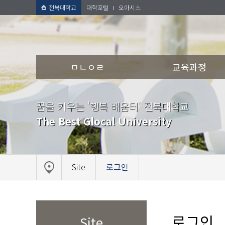
전북대학교
대학포털
오아시스
ㅁㄴㅇㄹ
교육과정
꿈을 키우는 '행복 배움터' 전북대학교
The Best Glocal University
Site
로그인
로그인
Site